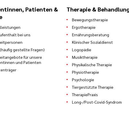
entinnen, Patienten &
Therapie & Behandlun
e
Bewegungstherapie
leistungen
Ergotherapie
Aufenthalt bei uns
Ernährungsberatung
eitpersonen
Klinischer Sozialdienst
(häufig gestellte Fragen)
Logopädie
zeitangebote für unsere
Musiktherapie
entinnen und Patienten
Physikalische Therapie
enträger
Physiotherapie
Psychologie
Tiergestützte Therapie
TherapiePraxis
Long-/Post-Covid-Syndrom