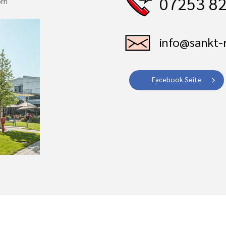
07253 82
orn
info@sankt-r
Facebook Seite