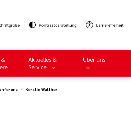
chriftgröße
Kontrastdarstellung
Barrierefreiheit
 &
Aktuelles &
Über uns
iere
Service
konferenz
Kerstin Walther