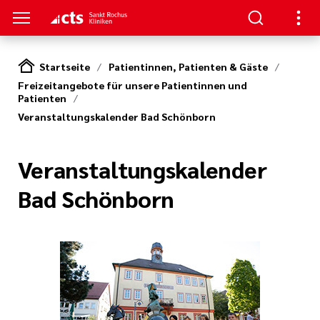
Startseite
Patientinnen, Patienten & Gäste
Freizeitangebote für unsere Patientinnen und
ENZEN
PATIENTEN & GÄSTE
HANDLUNG
RVICE
Patienten
Veranstaltungskalender Bad Schönborn
erapie
ngebote
en
hpartner und
 in den Sankt
en
Veranstaltungskalender
ads
t bei uns
Bad Schönborn
eratung
Körper und Seele
& Werte
thopädie
nen
zialdienst
& Studien
r
urologie
estellte Fragen)
iatrie
& Kiosk
bote für
ntinnen und