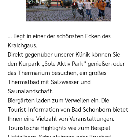
e
ge
ichte
 Therapie
r
rogramm
ge
… liegt in einer der schönsten Ecken des
ie
rona
Kraichgaus.
ygiene
Direkt gegenüber unserer Klinik können Sie
is
den Kurpark „Sole Aktiv Park“ genießen oder
en
das Thermarium besuchen, ein großes
e Therapie
Thermalbad mit Salzwasser und
des
gen
is
Saunalandschaft.
Biergärten laden zum Verweilen ein. Die
Covid-Syndrom
Tourist-Information von Bad Schönborn bietet
ment für unsere
Ihnen eine Vielzahl von Veranstaltungen.
Touristische Highlights wie zum Beispiel
n, Fakten
Heidelberg, Schwetzingen oder Bruchsal