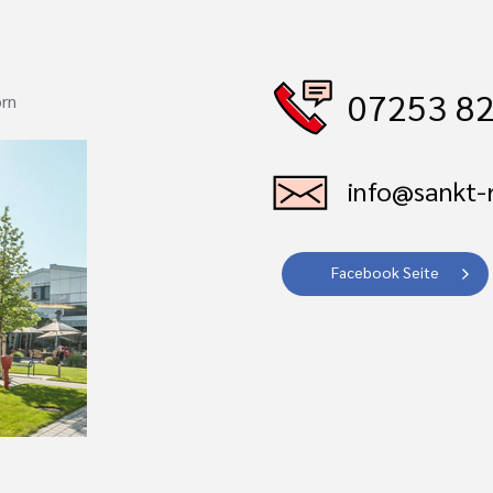
07253 82
orn
info@sankt-r
Facebook Seite