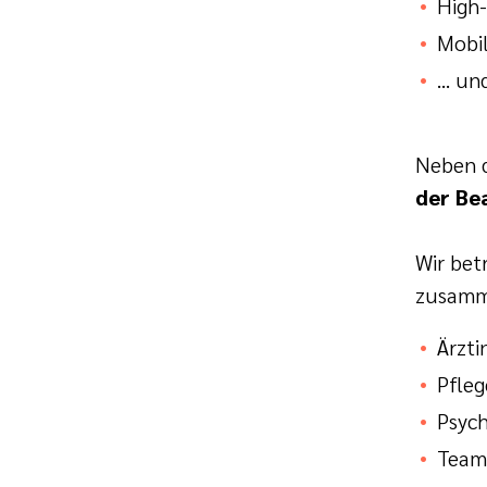
High
Mobil
... u
Neben d
der Be
Wir bet
zusamm
Ärzti
Pfleg
Psyc
Team 