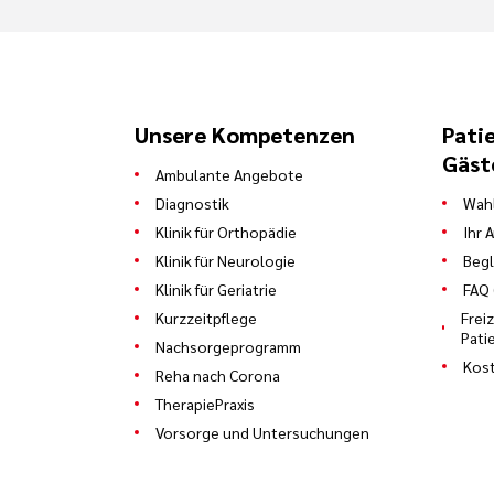
Unsere Kompetenzen
Pati
Gäst
Ambulante Angebote
Diagnostik
Wahl
Klinik für Orthopädie
Ihr 
Klinik für Neurologie
Begl
Klinik für Geriatrie
FAQ 
Kurzzeitpflege
Frei
Pati
Nachsorgeprogramm
Kost
Reha nach Corona
TherapiePraxis
Vorsorge und Untersuchungen