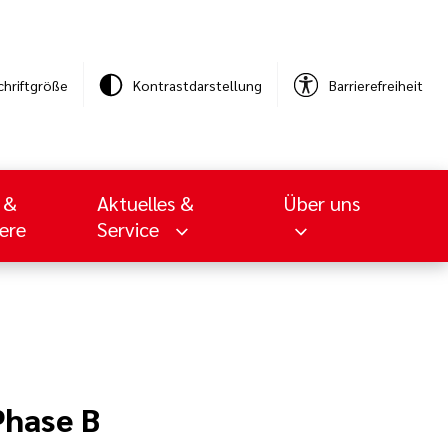
chriftgröße
Kontrastdarstellung
Barrierefreiheit
 &
Aktuelles &
Über uns
iere
Service
Phase B