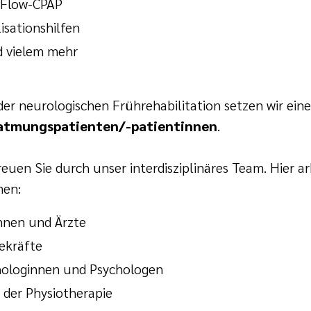
-Flow-CPAP
isationshilfen
nd vielem mehr
er neurologischen Frührehabilitation setzen wir ei
atmungspatienten/-patientinnen
.
reuen Sie durch unser interdisziplinäres Team. Hier a
en:
nnen und Ärzte
ekräfte
hologinnen und Psychologen
der Physiotherapie