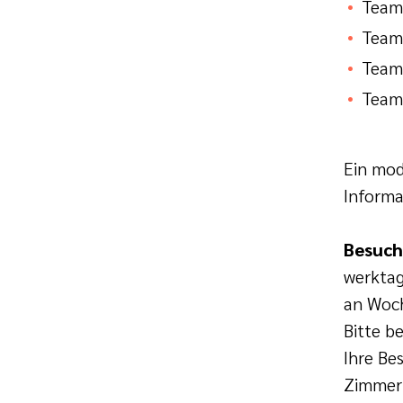
Team 
Team
Team 
Team
Ein mod
Informa
Besuch
werktag
an Woch
Bitte b
Ihre Be
Zimmern