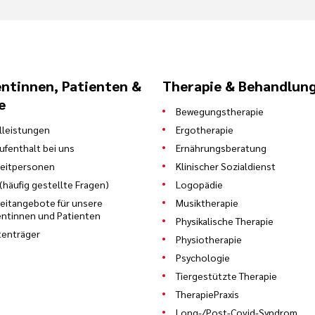
entinnen, Patienten &
Therapie & Behandlun
e
Bewegungstherapie
leistungen
Ergotherapie
Aufenthalt bei uns
Ernährungsberatung
eitpersonen
Klinischer Sozialdienst
(häufig gestellte Fragen)
Logopädie
zeitangebote für unsere
Musiktherapie
entinnen und Patienten
Physikalische Therapie
enträger
Physiotherapie
Psychologie
Tiergestützte Therapie
TherapiePraxis
Long-/Post-Covid-Syndrom