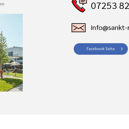
07253 82
orn
info@sankt-r
Facebook Seite