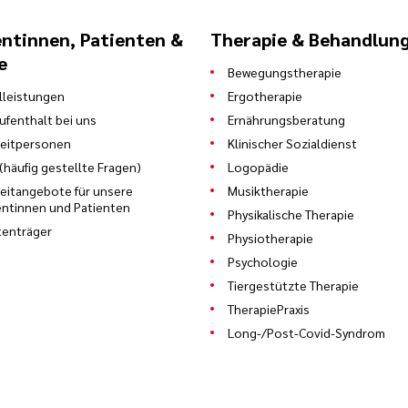
entinnen, Patienten &
Therapie & Behandlun
e
Bewegungstherapie
leistungen
Ergotherapie
Aufenthalt bei uns
Ernährungsberatung
eitpersonen
Klinischer Sozialdienst
(häufig gestellte Fragen)
Logopädie
zeitangebote für unsere
Musiktherapie
entinnen und Patienten
Physikalische Therapie
enträger
Physiotherapie
Psychologie
Tiergestützte Therapie
TherapiePraxis
Long-/Post-Covid-Syndrom