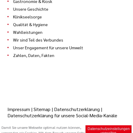
Gastronomie & Kiosk
Unsere Geschichte
Klinikseelsorge
Qualität & Hygiene
Wahlleistungen
Wir sind Teil des Verbundes
Unser Engagement für unsere Umwelt
Zahlen, Daten, Fakten
Impressum
|
Sitemap
|
Datenschutzerklärung
|
Datenschutzerklärung für unsere Social-Media-Kanäle
Damit Sie unsere Webseite optimal nutzen können,
Datenschutzeinstellungen
verwenden wir Cookies. Mit dem Besuch unserer Seite
© 2026 Caritas Trägergesellschaft Saarbrücken mbH (cts)