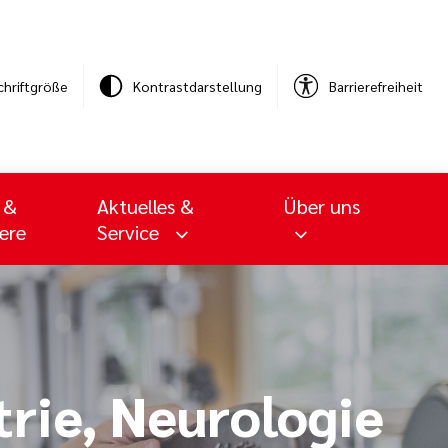
chriftgröße
Kontrastdarstellung
Barrierefreiheit
 &
Aktuelles &
Über uns
iere
Service
trie, Neurologie