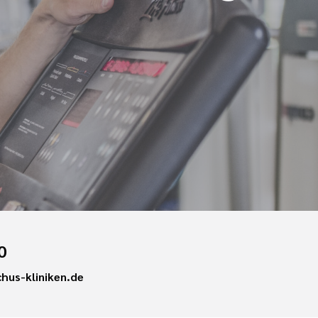
0
hus-kliniken.de