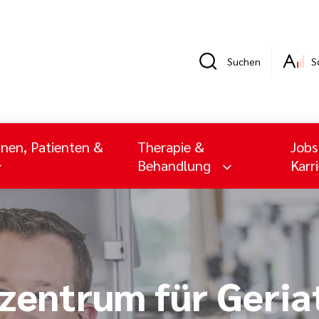
Suchen
S
nnen, Patienten &
Therapie &
Jobs
Behandlung
Karr
zentrum für Geria