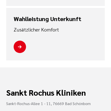
e
ge
ichte
 Therapie
Wahlleistung Unterkunft
r
rogramm
ge
ie
Zusätzlicher Komfort
rona
ygiene
is
en
e Therapie
des
gen
is
Covid-Syndrom
ment für unsere
Sankt Rochus Kliniken
Sankt-Rochus-Allee 1 - 11, 76669 Bad Schönborn
n, Fakten