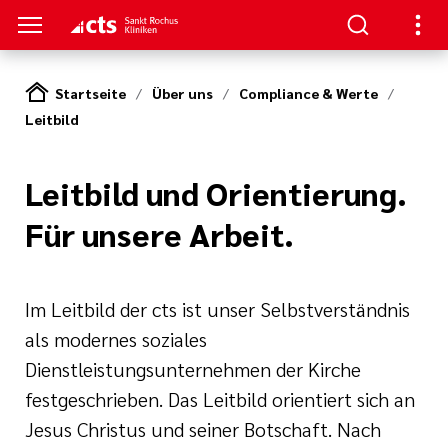
Startseite
Über uns
Compliance & Werte
Leitbild
ENZEN
PATIENTEN & GÄSTE
HANDLUNG
RVICE
erapie
ngebote
en
hpartner und
Leitbild und Orientierung.
 in den Sankt
en
Für unsere Arbeit.
ads
t bei uns
eratung
Körper und Seele
& Werte
thopädie
nen
Im Leitbild der cts ist unser Selbstverständnis
als modernes soziales
zialdienst
& Studien
r
urologie
estellte Fragen)
Dienstleistungsunternehmen der Kirche
festgeschrieben. Das Leitbild orientiert sich an
iatrie
& Kiosk
bote für
Jesus Christus und seiner Botschaft. Nach
ntinnen und