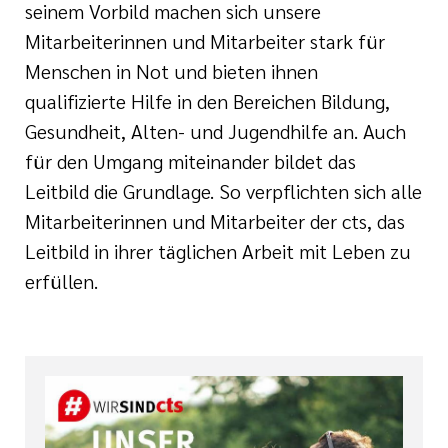
e
seinem Vorbild machen sich unsere
ge
ichte
Mitarbeiterinnen und Mitarbeiter stark für
 Therapie
Menschen in Not und bieten ihnen
r
rogramm
ge
qualifizierte Hilfe in den Bereichen Bildung,
ie
Gesundheit, Alten- und Jugendhilfe an. Auch
rona
ygiene
für den Umgang miteinander bildet das
Leitbild die Grundlage. So verpflichten sich alle
is
en
Mitarbeiterinnen und Mitarbeiter der cts, das
e Therapie
Leitbild in ihrer täglichen Arbeit mit Leben zu
des
erfüllen.
gen
is
Covid-Syndrom
ment für unsere
n, Fakten