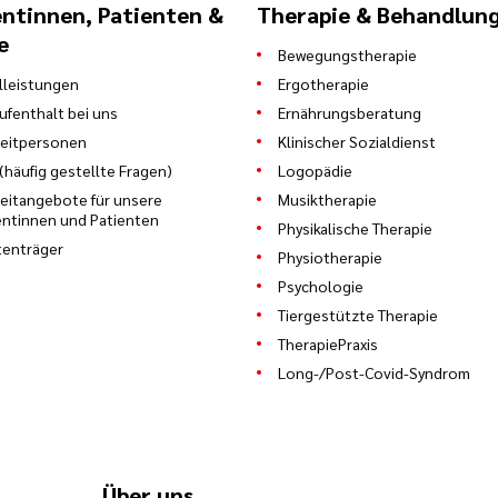
entinnen, Patienten &
Therapie & Behandlun
e
Bewegungstherapie
leistungen
Ergotherapie
Aufenthalt bei uns
Ernährungsberatung
eitpersonen
Klinischer Sozialdienst
(häufig gestellte Fragen)
Logopädie
zeitangebote für unsere
Musiktherapie
entinnen und Patienten
Physikalische Therapie
enträger
Physiotherapie
Psychologie
Tiergestützte Therapie
TherapiePraxis
Long-/Post-Covid-Syndrom
Über uns