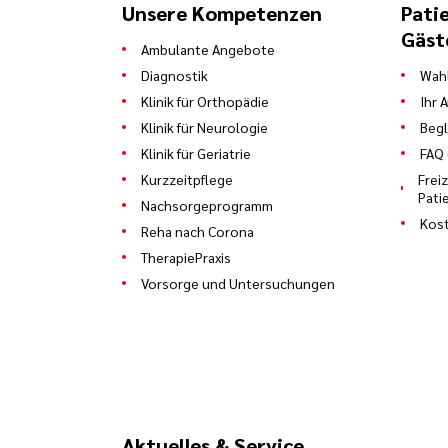
Unsere Kompetenzen
Pati
Gäst
Ambulante Angebote
Diagnostik
Wahl
Klinik für Orthopädie
Ihr 
Klinik für Neurologie
Begl
Klinik für Geriatrie
FAQ 
Kurzzeitpflege
Frei
Pati
Nachsorgeprogramm
Kost
Reha nach Corona
TherapiePraxis
Vorsorge und Untersuchungen
Aktuelles & Service