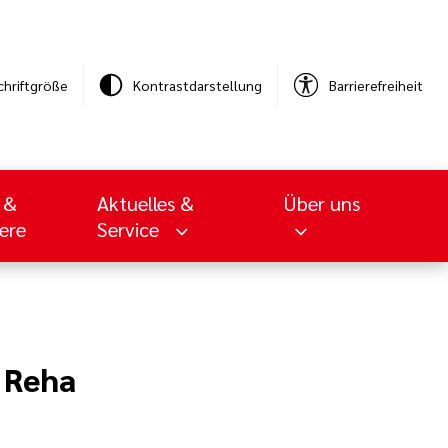
chriftgröße
Kontrastdarstellung
Barrierefreiheit
 &
Aktuelles &
Über uns
iere
Service
e Reha