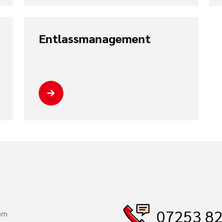
Entlassmanagement
07253 82
orn