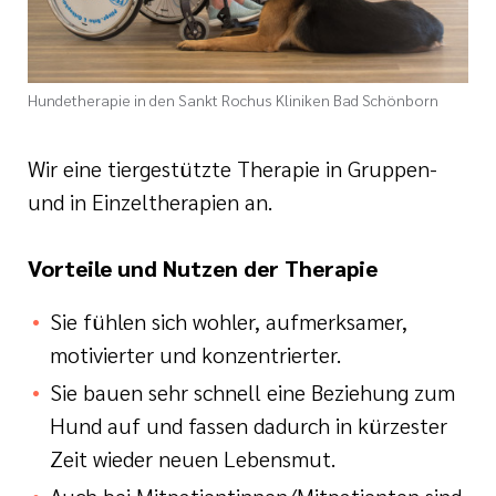
e
ge
ichte
 Therapie
r
rogramm
ge
Hundetherapie in den Sankt Rochus Kliniken Bad Schönborn
ie
rona
ygiene
Wir eine tiergestützte Therapie in Gruppen-
und in Einzeltherapien an.
is
en
e Therapie
Vorteile und Nutzen der Therapie
des
gen
Sie fühlen sich wohler, aufmerksamer,
is
motivierter und konzentrierter.
Covid-Syndrom
Sie bauen sehr schnell eine Beziehung zum
ment für unsere
Hund auf und fassen dadurch in kürzester
Zeit wieder neuen Lebensmut.
n, Fakten