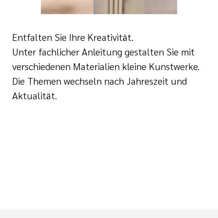
e
ge
ichte
 Therapie
r
Entfalten Sie Ihre Kreativität.
rogramm
ge
Unter fachlicher Anleitung gestalten Sie mit
ie
verschiedenen Materialien kleine Kunstwerke.
rona
ygiene
Die Themen wechseln nach Jahreszeit und
Aktualität.
is
en
e Therapie
des
gen
is
Covid-Syndrom
ment für unsere
n, Fakten