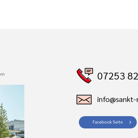
07253 82
orn
info@sankt-r
Facebook Seite