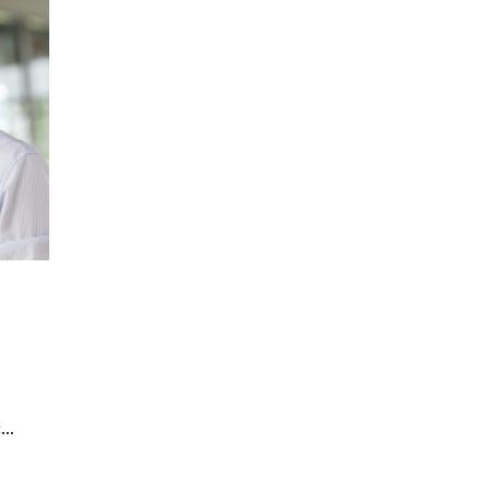
g.buchtala@sankt-rochus-kliniken.de