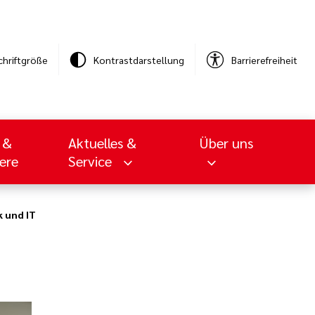
chriftgröße
Kontrastdarstellung
Barrierefreiheit
 &
Aktuelles &
Über uns
iere
Service
 und IT