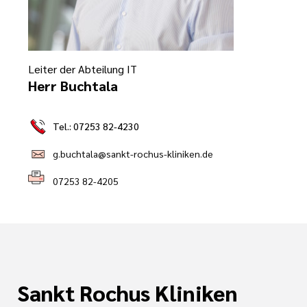
e
ge
ichte
 Therapie
r
rogramm
ge
Leiter der Abteilung IT
ie
Herr Buchtala
rona
ygiene
Tel.: 07253 82-4230
is
en
g.buchtala@sankt-rochus-kliniken.de
e Therapie
07253 82-4205
des
gen
is
Covid-Syndrom
ment für unsere
Sankt Rochus Kliniken
n, Fakten