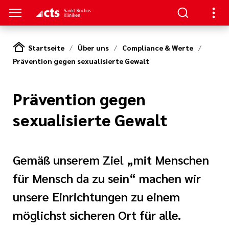
Startseite
Über uns
Compliance & Werte
Prävention gegen sexualisierte Gewalt
ENZEN
PATIENTEN & GÄSTE
HANDLUNG
RVICE
erapie
ngebote
en
hpartner und
Prävention gegen
 in den Sankt
en
sexualisierte Gewalt
ads
t bei uns
eratung
Körper und Seele
& Werte
thopädie
nen
Gemäß unserem Ziel „mit Menschen
zialdienst
für Mensch da zu sein“ machen wir
& Studien
r
urologie
estellte Fragen)
unsere Einrichtungen zu einem
iatrie
& Kiosk
möglichst sicheren Ort für alle.
bote für
ntinnen und