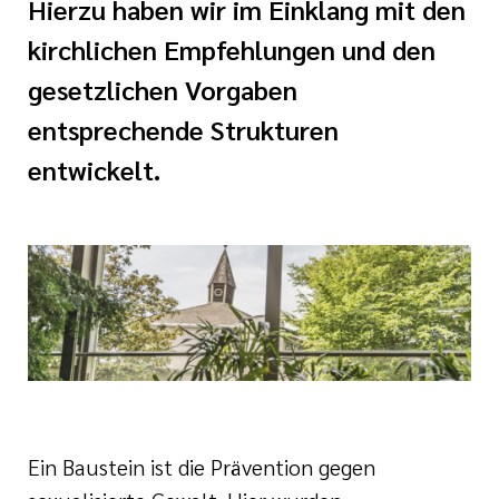
Hierzu haben wir im Einklang mit den
e
ge
ichte
kirchlichen Empfehlungen und den
 Therapie
r
gesetzlichen Vorgaben
rogramm
ge
entsprechende Strukturen
ie
rona
entwickelt.
ygiene
is
en
e Therapie
des
gen
is
Covid-Syndrom
ment für unsere
Ein Baustein ist die Prävention gegen
n, Fakten