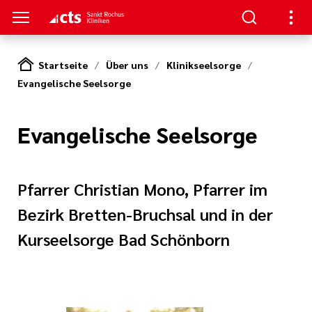
Startseite
Über uns
Klinikseelsorge
Evangelische Seelsorge
ENZEN
PATIENTEN & GÄSTE
HANDLUNG
RVICE
erapie
ngebote
en
hpartner und
Evangelische Seelsorge
 in den Sankt
en
ads
t bei uns
Pfarrer Christian Mono, Pfarrer im
eratung
Körper und Seele
& Werte
thopädie
nen
Bezirk Bretten-Bruchsal und in der
Kurseelsorge Bad Schönborn
zialdienst
& Studien
r
urologie
estellte Fragen)
iatrie
& Kiosk
bote für
ntinnen und