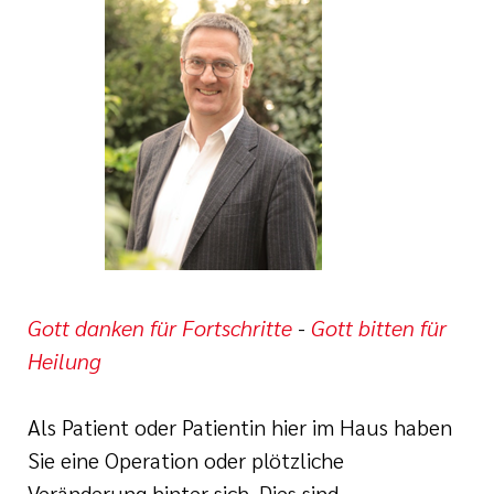
e
ge
ichte
 Therapie
r
rogramm
ge
ie
rona
ygiene
is
en
e Therapie
des
gen
is
Gott danken für Fortschritte
-
Gott bitten für
Heilung
Covid-Syndrom
ment für unsere
Als Patient oder Patientin hier im Haus haben
Sie eine Operation oder plötzliche
n, Fakten
Veränderung hinter sich. Dies sind