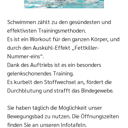
e
ge
ichte
 Therapie
r
Schwimmen zählt zu den gesündesten und
rogramm
ge
effektivsten Trainingsmethoden.
ie
Es ist ein Workout für den ganzen Körper, und
rona
ygiene
durch den Auskühl-Effekt „Fettkiller-
Nummer-eins“.
is
en
Dank des Auftriebs ist es ein besonders
e Therapie
gelenkschonendes Training.
des
Es kurbelt den Stoffwechsel an, fördert die
gen
is
Durchblutung und strafft das Bindegewebe.
Covid-Syndrom
ment für unsere
Sie haben täglich die Möglichkeit unser
Bewegungsbad zu nutzen. Die Öffnungszeiten
finden Sie an unseren Infotafeln.
n, Fakten