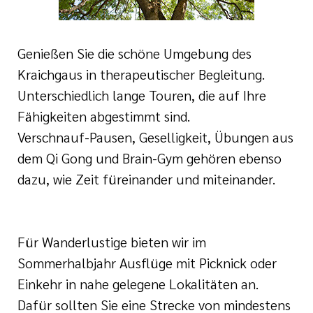
e
ge
ichte
 Therapie
r
Genießen Sie die schöne Umgebung des
rogramm
ge
Kraichgaus in therapeutischer Begleitung.
ie
Unterschiedlich lange Touren, die auf Ihre
rona
ygiene
Fähigkeiten abgestimmt sind.
Verschnauf-Pausen, Geselligkeit, Übungen aus
is
en
dem Qi Gong und Brain-Gym gehören ebenso
e Therapie
dazu, wie Zeit füreinander und miteinander.
des
gen
is
Für Wanderlustige bieten wir im
Covid-Syndrom
ment für unsere
Sommerhalbjahr Ausflüge mit Picknick oder
Einkehr in nahe gelegene Lokalitäten an.
Dafür sollten Sie eine Strecke von mindestens
n, Fakten