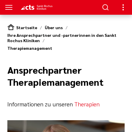
Startseite
Über uns
Ihre Ansprechpartner und -partnerinnen in den Sankt
ENZEN
PATIENTEN & GÄSTE
HANDLUNG
RVICE
Rochus Kliniken
Therapiemanagement
erapie
ngebote
en
hpartner und
 in den Sankt
en
Ansprechpartner
ads
t bei uns
Therapiemanagement
eratung
Körper und Seele
& Werte
thopädie
nen
zialdienst
& Studien
r
Informationen zu unseren
Therapien
urologie
estellte Fragen)
iatrie
& Kiosk
bote für
ntinnen und