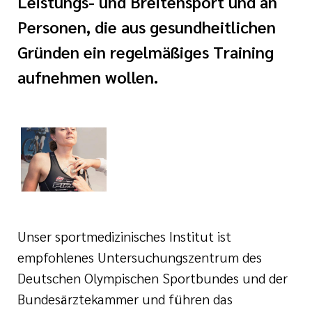
Leistungs- und Breitensport und an
e
ge
ichte
Personen, die aus gesundheitlichen
 Therapie
Gründen ein regelmäßiges Training
r
rogramm
ge
aufnehmen wollen.
ie
rona
ygiene
is
en
e Therapie
des
gen
is
Unser sportmedizinisches Institut ist
Covid-Syndrom
ment für unsere
empfohlenes Untersuchungszentrum des
Deutschen Olympischen Sportbundes und der
Bundesärztekammer und führen das
n, Fakten