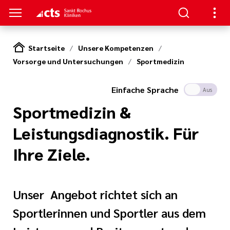
Startseite
Unsere Kompetenzen
Vorsorge und Untersuchungen
Sportmedizin
ENZEN
PATIENTEN & GÄSTE
HANDLUNG
RVICE
erapie
Einfache Sprache
ngebote
en
hpartner und
Ein
Aus
 in den Sankt
Sportmedizin &
en
ads
t bei uns
Leistungsdiagnostik. Für
eratung
Körper und Seele
& Werte
Ihre Ziele.
thopädie
nen
zialdienst
& Studien
r
urologie
estellte Fragen)
Unser Angebot richtet sich an
Sportlerinnen und Sportler aus dem
iatrie
& Kiosk
bote für
ntinnen und