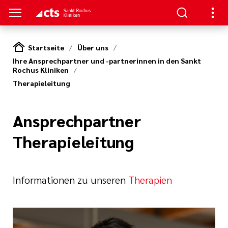
Startseite
Über uns
Ihre Ansprechpartner und -partnerinnen in den Sankt
ENZEN
PATIENTEN & GÄSTE
HANDLUNG
RVICE
Rochus Kliniken
Therapieleitung
erapie
ngebote
en
hpartner und
 in den Sankt
en
Ansprechpartner
ads
t bei uns
Therapieleitung
eratung
Körper und Seele
& Werte
thopädie
nen
zialdienst
& Studien
r
Informationen zu unseren
Therapien
urologie
estellte Fragen)
iatrie
& Kiosk
bote für
ntinnen und