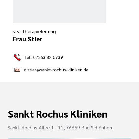
e
ge
ichte
 Therapie
r
rogramm
ge
stv. Therapieleitung
ie
Frau Stier
rona
ygiene
Tel.: 07253 82-5739
is
en
d.stier@sankt-rochus-kliniken.de
e Therapie
des
gen
is
Covid-Syndrom
Sankt Rochus Kliniken
ment für unsere
Sankt-Rochus-Allee 1 - 11, 76669 Bad Schönborn
n, Fakten