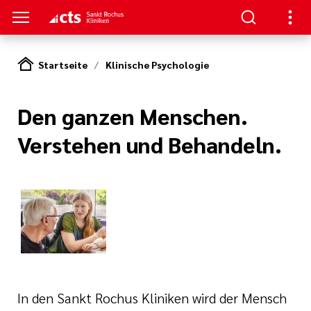
Startseite
Klinische Psychologie
ENZEN
PATIENTEN & GÄSTE
HANDLUNG
RVICE
Den ganzen Menschen.
erapie
ngebote
en
hpartner und
Verstehen und Behandeln.
 in den Sankt
en
ads
t bei uns
eratung
Körper und Seele
& Werte
thopädie
nen
zialdienst
& Studien
r
urologie
estellte Fragen)
iatrie
& Kiosk
bote für
In den Sankt Rochus Kliniken wird der Mensch
ntinnen und