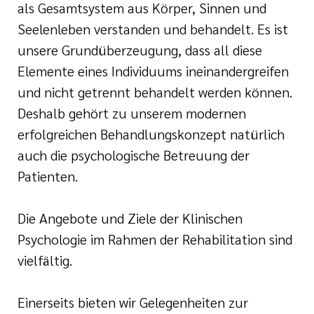
e
als Gesamtsystem aus Körper, Sinnen und
ge
ichte
Seelenleben verstanden und behandelt. Es ist
 Therapie
unsere Grundüberzeugung, dass all diese
r
rogramm
ge
Elemente eines Individuums ineinandergreifen
ie
und nicht getrennt behandelt werden können.
rona
ygiene
Deshalb gehört zu unserem modernen
erfolgreichen Behandlungskonzept natürlich
is
en
auch die psychologische Betreuung der
e Therapie
Patienten.
des
gen
is
Die Angebote und Ziele der Klinischen
Psychologie im Rahmen der Rehabilitation sind
Covid-Syndrom
ment für unsere
vielfältig.
Einerseits bieten wir Gelegenheiten zur
n, Fakten