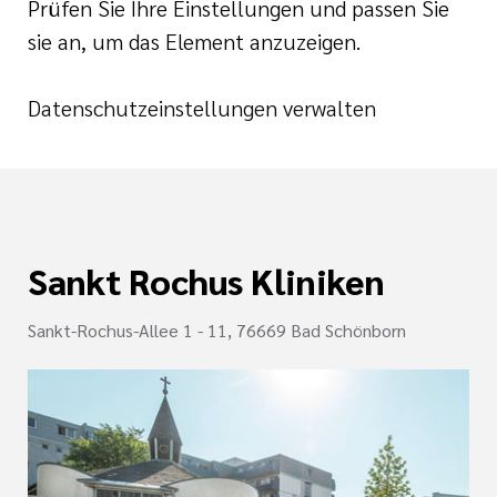
e
Prüfen Sie Ihre Einstellungen und passen Sie
ge
ichte
sie an, um das Element anzuzeigen.
 Therapie
r
rogramm
ge
Datenschutzeinstellungen verwalten
ie
rona
ygiene
is
en
e Therapie
Sankt Rochus Kliniken
des
gen
is
Sankt-Rochus-Allee 1 - 11, 76669 Bad Schönborn
Covid-Syndrom
ment für unsere
n, Fakten