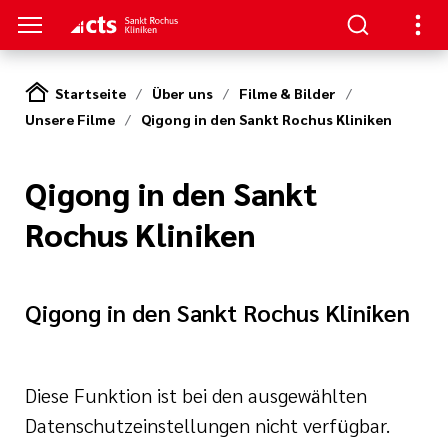
Startseite
Über uns
Filme & Bilder
Unsere Filme
Qigong in den Sankt Rochus Kliniken
ENZEN
PATIENTEN & GÄSTE
HANDLUNG
RVICE
erapie
ngebote
en
hpartner und
Qigong in den Sankt
 in den Sankt
en
Rochus Kliniken
ads
t bei uns
eratung
Körper und Seele
& Werte
thopädie
nen
Qigong in den Sankt Rochus Kliniken
zialdienst
& Studien
r
urologie
estellte Fragen)
Diese Funktion ist bei den ausgewählten
iatrie
& Kiosk
bote für
Datenschutzeinstellungen nicht verfügbar.
ntinnen und