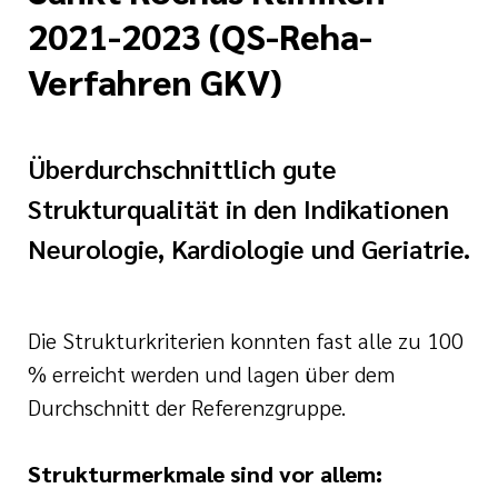
e
ge
2021-2023 (QS-Reha-
ichte
 Therapie
Verfahren GKV)
ogramm
ge
e
rona
Überdurchschnittlich gute
giene
Strukturqualität in den Indikationen
s
en
Neurologie, Kardiologie und Geriatrie.
 Therapie
des Verbundes
en
s
Die Strukturkriterien konnten fast alle zu 100
% erreicht werden und lagen über dem
ment für unsere
ovid-Syndrom
Durchschnitt der Referenzgruppe.
, Fakten
Strukturmerkmale sind vor allem: