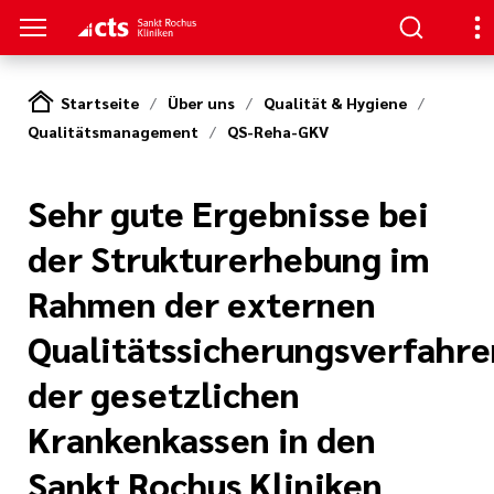
Startseite
Über uns
Qualität & Hygiene
Qualitätsmanagement
QS-Reha-GKV
ENZEN
ATIENTEN & GÄSTE
ANDLUNG
RVICE
rapie
ngebote
en
partner und -
Sehr gute Ergebnisse bei
in den Sankt
en
der Strukturerhebung im
ds
 bei uns
Rahmen der externen
ratung
örper und Seele
 Werte
thopädie
nen
Qualitätssicherungsverfahre
ialdienst
& Studien
der gesetzlichen
rologie
estellte Fragen)
Krankenkassen in den
iatrie
& Kiosk
ote für
Sankt Rochus Kliniken
tinnen und