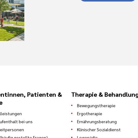
entinnen, Patienten &
Therapie & Behandlun
e
Bewegungstherapie
leistungen
Ergotherapie
Aufenthalt bei uns
Ernährungsberatung
eitpersonen
Klinischer Sozialdienst
(häufig gestellte Fragen)
Logopädie