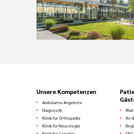
Unsere Kompetenzen
Pati
Gäst
Ambulante Angebote
Diagnostik
Wahl
Klinik für Orthopädie
Ihr 
Klinik für Neurologie
Begl
Klinik für Geriatrie
FAQ 