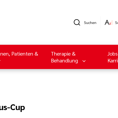
Suchen
S
nnen, Patienten &
Therapie &
Jobs
Behandlung
Karr
us-Cup