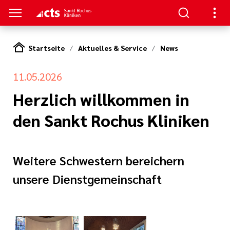
Startseite
Aktuelles & Service
News
ENZEN
PATIENTEN & GÄSTE
HANDLUNG
RVICE
11.05.2026
erapie
ngebote
en
hpartner und
Herzlich willkommen in
 in den Sankt
en
den Sankt Rochus Kliniken
ads
t bei uns
eratung
Körper und Seele
& Werte
thopädie
nen
Weitere Schwestern bereichern
zialdienst
unsere Dienstgemeinschaft
& Studien
r
urologie
estellte Fragen)
iatrie
& Kiosk
bote für
ntinnen und