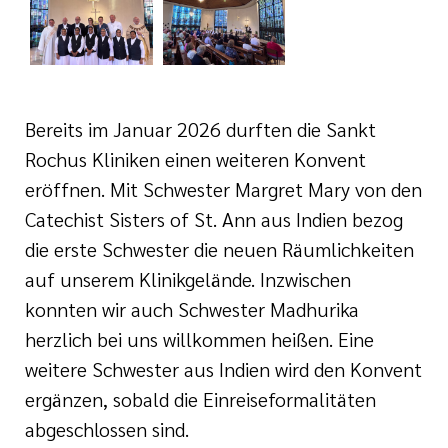
e
ge
ichte
 Therapie
r
rogramm
ge
ie
Bereits im Januar 2026 durften die Sankt
rona
ygiene
Rochus Kliniken einen weiteren Konvent
eröffnen. Mit Schwester Margret Mary von den
is
en
Catechist Sisters of St. Ann aus Indien bezog
e Therapie
die erste Schwester die neuen Räumlichkeiten
auf unserem Klinikgelände. Inzwischen
des
gen
is
konnten wir auch Schwester Madhurika
herzlich bei uns willkommen heißen. Eine
Covid-Syndrom
ment für unsere
weitere Schwester aus Indien wird den Konvent
ergänzen, sobald die Einreiseformalitäten
abgeschlossen sind.
n, Fakten