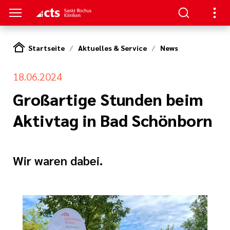
Startseite
Aktuelles & Service
News
ENZEN
PATIENTEN & GÄSTE
HANDLUNG
RVICE
18.06.2024
erapie
ngebote
en
hpartner und
Großartige Stunden beim
 in den Sankt
en
Aktivtag in Bad Schönborn
ads
t bei uns
eratung
Körper und Seele
& Werte
thopädie
nen
Wir waren dabei.
zialdienst
& Studien
r
urologie
estellte Fragen)
iatrie
& Kiosk
bote für
ntinnen und