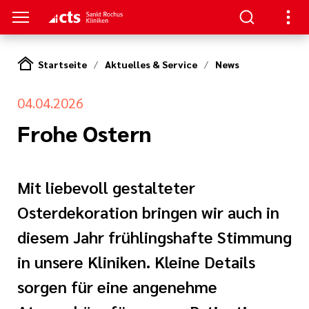
Startseite
Aktuelles & Service
News
ENZEN
PATIENTEN & GÄSTE
HANDLUNG
RVICE
04.04.2026
erapie
ngebote
en
hpartner und
Frohe Ostern
 in den Sankt
en
ads
t bei uns
Mit liebevoll gestalteter
eratung
Körper und Seele
& Werte
thopädie
nen
Osterdekoration bringen wir auch in
diesem Jahr frühlingshafte Stimmung
zialdienst
& Studien
r
urologie
estellte Fragen)
in unsere Kliniken. Kleine Details
sorgen für eine angenehme
iatrie
& Kiosk
bote für
ntinnen und