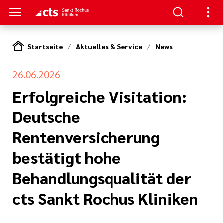
Startseite
Aktuelles & Service
News
ENZEN
PATIENTEN & GÄSTE
HANDLUNG
RVICE
26.06.2026
erapie
ngebote
en
hpartner und
Erfolgreiche Visitation:
 in den Sankt
en
Deutsche
ads
t bei uns
Rentenversicherung
eratung
Körper und Seele
& Werte
thopädie
nen
bestätigt hohe
zialdienst
& Studien
Behandlungsqualität der
r
urologie
estellte Fragen)
cts Sankt Rochus Kliniken
iatrie
& Kiosk
bote für
ntinnen und