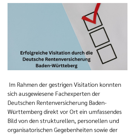
e
ge
ichte
 Therapie
r
rogramm
ge
ie
rona
ygiene
is
en
e Therapie
des
Im Rahmen der gestrigen Visitation konnten
gen
is
sich ausgewiesene Fachexperten der
Deutschen Rentenversicherung Baden-
Covid-Syndrom
ment für unsere
Württemberg direkt vor Ort ein umfassendes
Bild von den strukturellen, personellen und
organisatorischen Gegebenheiten sowie der
n, Fakten