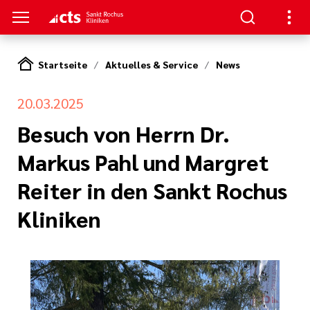
Startseite
Aktuelles & Service
News
ENZEN
PATIENTEN & GÄSTE
HANDLUNG
RVICE
20.03.2025
erapie
ngebote
en
hpartner und
Besuch von Herrn Dr.
 in den Sankt
en
Markus Pahl und Margret
ads
t bei uns
Reiter in den Sankt Rochus
eratung
Körper und Seele
& Werte
thopädie
nen
Kliniken
zialdienst
& Studien
r
urologie
estellte Fragen)
iatrie
& Kiosk
bote für
ntinnen und