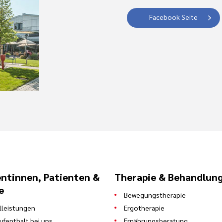
Facebook Seite
entinnen, Patienten &
Therapie & Behandlun
e
Bewegungstherapie
leistungen
Ergotherapie
Aufenthalt bei uns
Ernährungsberatung