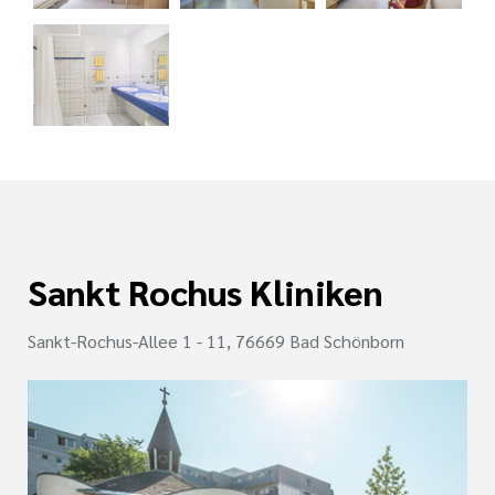
e
ge
ichte
 Therapie
r
rogramm
ge
ie
rona
ygiene
is
en
e Therapie
Sankt Rochus Kliniken
des
gen
is
Sankt-Rochus-Allee 1 - 11, 76669 Bad Schönborn
Covid-Syndrom
ment für unsere
n, Fakten